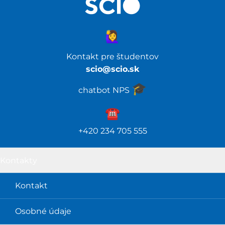
🙋‍♀️
Kontakt pre študentov
scio@scio.sk
🎓️
chatbot NPS
☎️️
+420 234 705 555
Kontakty
Kontakt
Osobné údaje