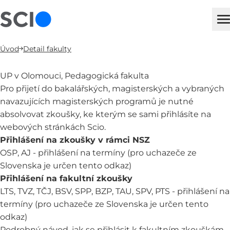
sci
H
Úvod
Detail fakulty
UP v Olomouci, Pedagogická fakulta
Pro přijetí do bakalářských, magisterských a vybraných
navazujících magisterských programů je nutné
absolvovat zkoušky, ke kterým se sami přihlásíte na
webových stránkách Scio.
Přihlášení na zkoušky v rámci NSZ
OSP, AJ -
přihlášení na termíny
(pro uchazeče ze
Slovenska je určen tento
odkaz
)
Přihlášení na fakultní zkoušky
LTS, TVZ, TČJ, BSV, SPP, BZP, TAU, SPV, PTS -
přihlášení na
termíny
(pro uchazeče ze Slovenska je určen tento
odkaz
)
Podrobný návod, jak se přihlásit k fakultním zkouškám