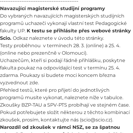
--------------------------------------------
Navazující magisterské studijní programy
Do vybraných navazujících magisterských studijních
programů uchazeči vykonají vlastní test Pedagogické
fakulty UP.
K testu se přihlásíte přes webové stránky
Scio.
Odkaz naleznete v úvodu této stránky.
Testy proběhnou v termínech 28. 3. (online) a 25. 4.
(online nebo prezenčně v Olomouci).
Uchazečům, kteří si podají řádně přihlášku, poskytne
fakulta poukaz na odpovídající test v termínu 25. 4.
zdarma. Poukazy si budete moci koncem března
vyzvednout
zde
.
Přehled testů, které pro přijetí do jednotlivých
programů musíte vykonat, naleznete níže v tabulce.
Zkoušky BZP-TAU a SPV-PTS probíhají ve stejném čase.
Pokud potřebujete složit některou z těchto kombinací
zkoušek, prosím, kontaktujte nás (scio@scio.cz).
Narozdíl od zkoušek v rámci NSZ, se za špatnou