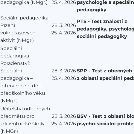
pedagogika (NMgr.)
25. 4. 2026
psychologie a speciáln
pedagogiky
Sociální pedagogika;
PTS - Test znalostí z
Řízení
28. 3. 2026
pedagogiky, psycholog
volnočasových
25. 4. 2026
sociální pedagogiky
aktivit (NMgr.)
Speciální
pedagogika –
Poradenství;
Speciální
28. 3. 2026
SPP - Test z obecných 
pedagogika –
25. 4. 2026
z oblasti speciální pe
intervence u dětí
předškolního věku
(NMgr.)
Učitelství odborných
předmětů pro
28. 3. 2026
BSV - Test z oblasti bio
zdravotnické školy
25. 4. 2026
psycho-sociální probl
(NMGr.)