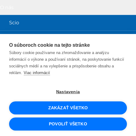
O nás
Scio
Obchodné podmienky
O súboroch cookie na tejto stránke
Súbory cookie používame na zhromažďovanie a analýzu
Magazín a prednášky
informácií o výkone a používaní stránok, na poskytovanie funkcií
sociálnych médií a na vylepšenie a prispôsobenie obsahu a
Magazín Perpetuum
reklám.
Viac informácií
Blog Sciolink
Nastavenia
Facebook
Instagram
YouTube
Twitter
LinkedIn
ZAKÁZAŤ VŠETKO
© 2026 SCIO
UX design
a e-shop na mieru
od PeckaDesign
POVOLIŤ VŠETKO