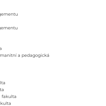
agementu
gementu
a
umanitní a pedagogická
lta
ta
 fakulta
kulta