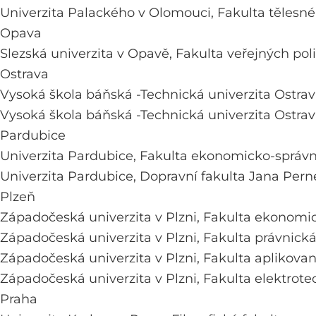
Univerzita Palackého v Olomouci,
Fakulta tělesné
Opava
Slezská univerzita v Opavě,
Fakulta veřejných poli
Ostrava
Vysoká škola báňská -Technická univerzita Ostra
Vysoká škola báňská -Technická univerzita Ostra
Pardubice
Univerzita Pardubice,
Fakulta ekonomicko-správn
Univerzita Pardubice,
Dopravní fakulta Jana Pern
Plzeň
Západočeská univerzita v Plzni,
Fakulta ekonomi
Západočeská univerzita v Plzni,
Fakulta právnick
Západočeská univerzita v Plzni,
Fakulta aplikova
Západočeská univerzita v Plzni,
Fakulta elektrote
Praha