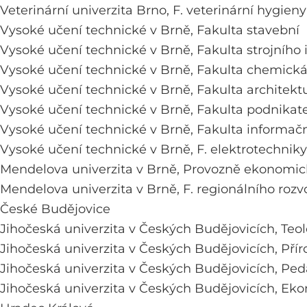
Veterinární univerzita Brno,
F. veterinární hygieny
Vysoké učení technické v Brně,
Fakulta stavební
Vysoké učení technické v Brně,
Fakulta strojního 
Vysoké učení technické v Brně,
Fakulta chemick
Vysoké učení technické v Brně,
Fakulta architekt
Vysoké učení technické v Brně,
Fakulta podnikat
Vysoké učení technické v Brně,
Fakulta informačn
Vysoké učení technické v Brně,
F. elektrotechnik
Mendelova univerzita v Brně,
Provozně ekonomick
Mendelova univerzita v Brně,
F. regionálního rozv
České Budějovice
Jihočeská univerzita v Českých Budějovicích,
Teol
Jihočeská univerzita v Českých Budějovicích,
Pří
Jihočeská univerzita v Českých Budějovicích,
Ped
Jihočeská univerzita v Českých Budějovicích,
Eko