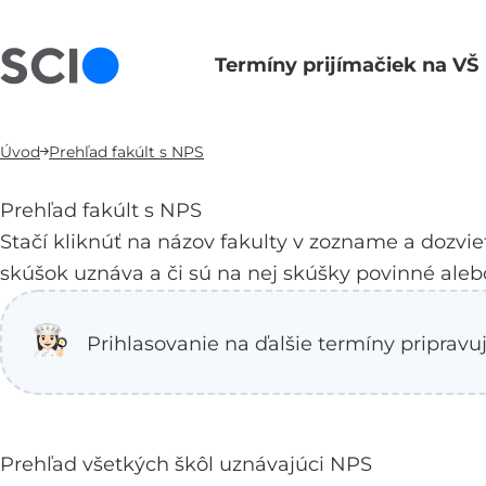
Termíny prijímačiek na VŠ
Hlavná navigácia
Úvod
Prehľad fakúlt s NPS
Prehľad fakúlt s NPS
Stačí kliknúť na názov fakulty v zozname a dozvie
skúšok uznáva a či sú na nej skúšky povinné aleb
👩🏻‍🍳
Prihlasovanie na
ďalšie termíny priprav
Prehľad všetkých škôl uznávajúci NPS