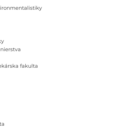
vironmentalistiky
ky
nierstva
ekárska fakulta
ta