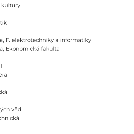
 kultury
tik
va,
F. elektrotechniky a informatiky
va,
Ekonomická fakulta
í
era
cká
á
ných věd
chnická