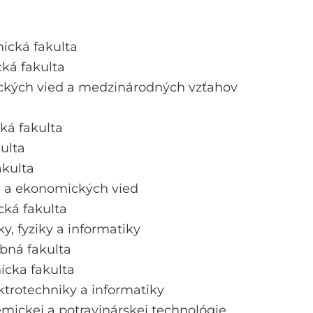
ická fakulta
cká fakulta
tických vied a medzinárodných vzťahov
ká fakulta
ulta
akulta
h a ekonomických vied
cká fakulta
y, fyziky a informatiky
bná fakulta
nícka fakulta
ektrotechniky a informatiky
emickej a potravinárskej technológie