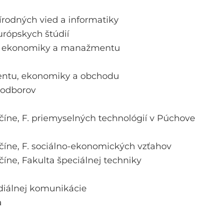
írodných vied a informatiky
urópskych štúdií
. ekonomiky a manažmentu
ntu, ekonomiky a obchodu
 odborov
číne,
F. priemyselných technológií v Púchove
číne,
F. sociálno-ekonomických vzťahov
číne,
Fakulta špeciálnej techniky
iálnej komunikácie
a