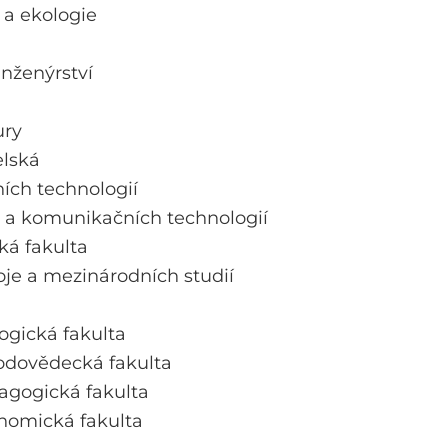
 a ekologie
inženýrství
á
ury
elská
ích technologií
y a komunikačních technologií
á fakulta
oje a mezinárodních studií
ogická fakulta
rodovědecká fakulta
agogická fakulta
nomická fakulta