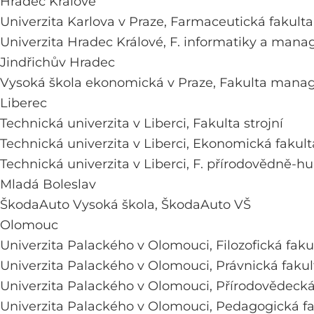
Hradec Králové
Univerzita Karlova v Praze,
Farmaceutická fakulta
Univerzita Hradec Králové,
F. informatiky a man
Jindřichův Hradec
Vysoká škola ekonomická v Praze,
Fakulta mana
Liberec
Technická univerzita v Liberci,
Fakulta strojní
Technická univerzita v Liberci,
Ekonomická fakult
Technická univerzita v Liberci,
F. přírodovědně-h
Mladá Boleslav
ŠkodaAuto Vysoká škola,
ŠkodaAuto VŠ
Olomouc
Univerzita Palackého v Olomouci,
Filozofická faku
Univerzita Palackého v Olomouci,
Právnická fakul
Univerzita Palackého v Olomouci,
Přírodovědecká
Univerzita Palackého v Olomouci,
Pedagogická fa