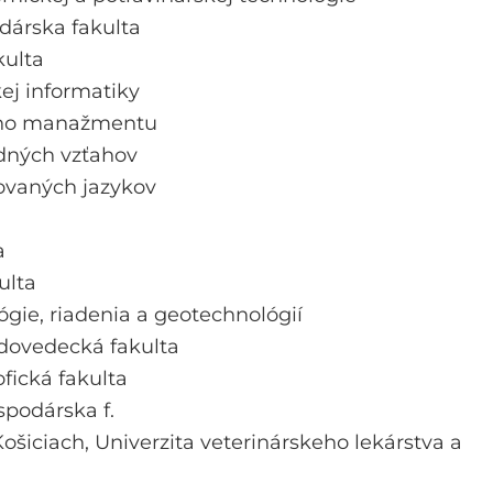
árska fakulta
ulta
ej informatiky
ého manažmentu
dných vzťahov
kovaných jazykov
a
ulta
lógie, riadenia a geotechnológií
odovedecká fakulta
ofická fakulta
podárska f.
Košiciach,
Univerzita veterinárskeho lekárstva a