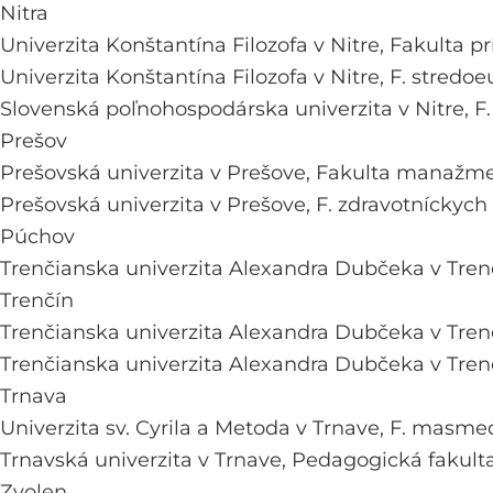
Nitra
Univerzita Konštantína Filozofa v Nitre,
Fakulta pr
Univerzita Konštantína Filozofa v Nitre,
F. stredoe
Slovenská poľnohospodárska univerzita v Nitre,
F
Prešov
Prešovská univerzita v Prešove,
Fakulta manažme
Prešovská univerzita v Prešove,
F. zdravotníckych
Púchov
Trenčianska univerzita Alexandra Dubčeka v Tren
Trenčín
Trenčianska univerzita Alexandra Dubčeka v Tren
Trenčianska univerzita Alexandra Dubčeka v Tren
Trnava
Univerzita sv. Cyrila a Metoda v Trnave,
F. masmed
Trnavská univerzita v Trnave,
Pedagogická fakult
Zvolen