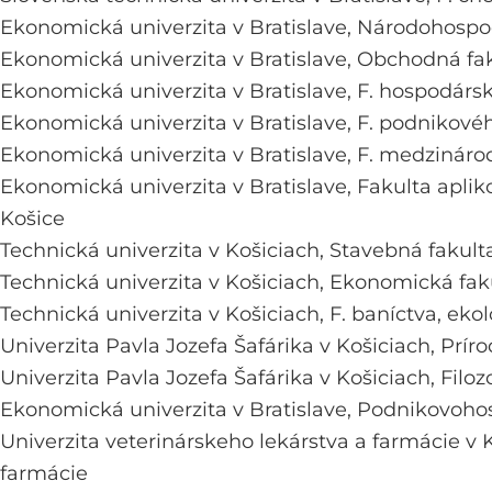
Ekonomická univerzita v Bratislave,
Národohospod
Ekonomická univerzita v Bratislave,
Obchodná fak
Ekonomická univerzita v Bratislave,
F. hospodársk
Ekonomická univerzita v Bratislave,
F. podnikov
Ekonomická univerzita v Bratislave,
F. medzináro
Ekonomická univerzita v Bratislave,
Fakulta apli
Košice
Technická univerzita v Košiciach,
Stavebná fakult
Technická univerzita v Košiciach,
Ekonomická fak
Technická univerzita v Košiciach,
F. baníctva, eko
Univerzita Pavla Jozefa Šafárika v Košiciach,
Prír
Univerzita Pavla Jozefa Šafárika v Košiciach,
Filoz
Ekonomická univerzita v Bratislave,
Podnikovohos
Univerzita veterinárskeho lekárstva a farmácie v 
farmácie