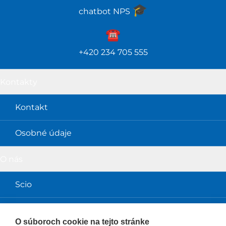
🎓️
chatbot NPS
☎️️
+420 234 705 555
Kontakty
Kontakt
Osobné údaje
O nás
Scio
Obchodné podmienky
O súboroch cookie na tejto stránke