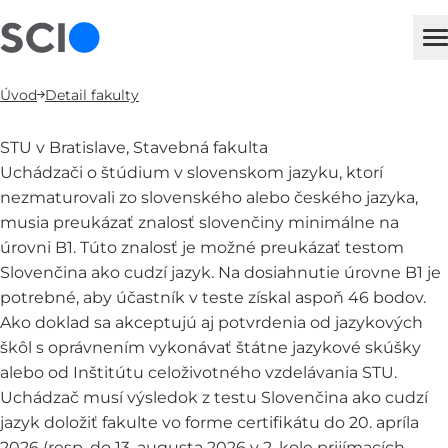
sci
H
Úvod
Detail fakulty
STU v Bratislave, Stavebná fakulta
Uchádzači o štúdium v slovenskom jazyku, ktorí
nezmaturovali zo slovenského alebo českého jazyka,
musia preukázať znalosť slovenčiny minimálne na
úrovni B1. Túto znalosť je možné preukázať testom
Slovenčina ako cudzí jazyk. Na dosiahnutie úrovne B1 je
potrebné, aby účastník v teste získal aspoň 46 bodov.
Ako doklad sa akceptujú aj potvrdenia od jazykových
škôl s oprávnením vykonávať štátne jazykové skúšky
alebo od Inštitútu celoživotného vzdelávania STU.
Uchádzač musí výsledok z testu Slovenčina ako cudzí
jazyk doložiť fakulte vo forme certifikátu do 20. apríla
2026 (resp. do 13. augusta 2026 v 2. kole prijímacích