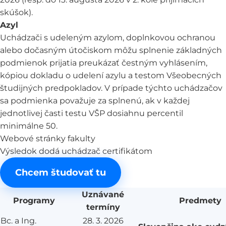
skúšok).
Azyl
Uchádzači s udeleným azylom, doplnkovou ochranou
alebo dočasným útočiskom môžu splnenie základných
podmienok prijatia preukázať čestným vyhlásením,
kópiou dokladu o udelení azylu a testom Všeobecných
študijných predpokladov. V prípade týchto uchádzačov
sa podmienka považuje za splnenú, ak v každej
jednotlivej časti testu VŠP dosiahnu percentil
minimálne 50.
Webové stránky fakulty
Výsledok dodá uchádzač certifikátom
Chcem študovať tu
Uznávané
Programy
Predmety
termíny
Bc. a Ing.
28. 3. 2026