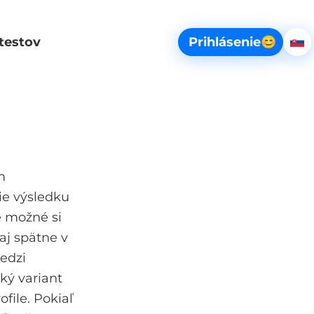
Vybe
testov
Prihlásenie
😊
Sl
scio_web.span_sr-only.basket
m
ie výsledku
je možné si
aj spätne v
edzi
ký variant
ofile. Pokiaľ