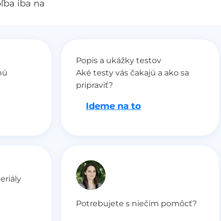
oľba iba na
Popis a ukážky testov
nú
Aké testy vás čakajú a ako sa
pripraviť?
Ideme na to
eriály
Potrebujete s niečím pomôcť?