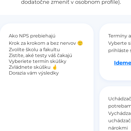
dodatočne zmeniť v osobnom profile).
Ako NPS prebiehajú
Termíny a
Krok za krokom a bez nervov 🙂
Vyberte s
Zvolíte školu a fakultu
prihláste 
Zistíte, aké testy váš čakajú
Vyberiete termín skúšky
Ideme
Zvládnete skúšku 🤞
Dorazia vám výsledky
Uchádzači
potrebam
Vychádza
uchádzač
nárokmi