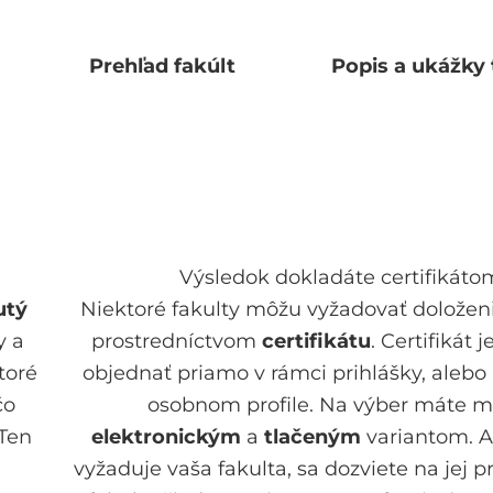
Prehľad fakúlt
Popis a ukážky 
Výsledok dokladáte certifikáto
utý
Niektoré fakulty môžu vyžadovať doložen
y a
prostredníctvom
certifikátu
. Certifikát 
toré
objednať priamo v rámci prihlášky, alebo 
čo
osobnom profile. Na výber máte m
 Ten
elektronickým
a
tlačeným
variantom. A
vyžaduje vaša fakulta, sa dozviete na jej pr