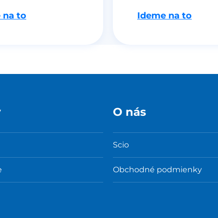
 na to
Ideme na to
y
O nás
Scio
e
Obchodné podmienky