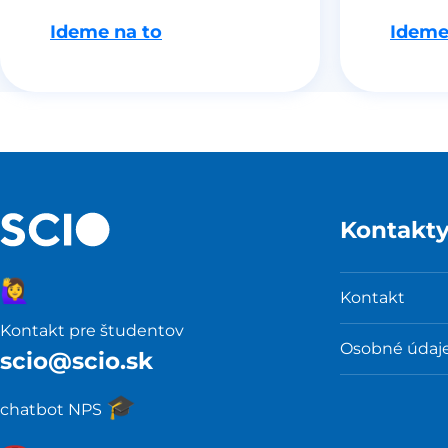
Ideme na to
Ideme
Kontakt
🙋‍♀️
Kontakt
Kontakt pre študentov
Osobné údaj
scio@scio.sk
🎓️
chatbot NPS