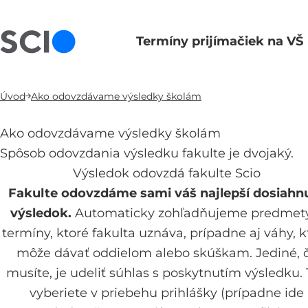
Termíny prijímačiek na VŠ
Hlavná navigácia
Úvod
Ako odovzdávame výsledky školám
Ako odovzdávame výsledky školám
Spôsob odovzdania výsledku fakulte je dvojaký.
Výsledok odovzdá fakulte Scio
Fakulte odovzdáme sami váš najlepší dosiahn
výsledok.
Automaticky zohľadňujeme predmet
termíny, ktoré fakulta uznáva, prípadne aj váhy, k
môže dávať oddielom alebo skúškam. Jediné, 
musíte, je udeliť súhlas s poskytnutím výsledku.
vyberiete v priebehu prihlášky (prípadne ide