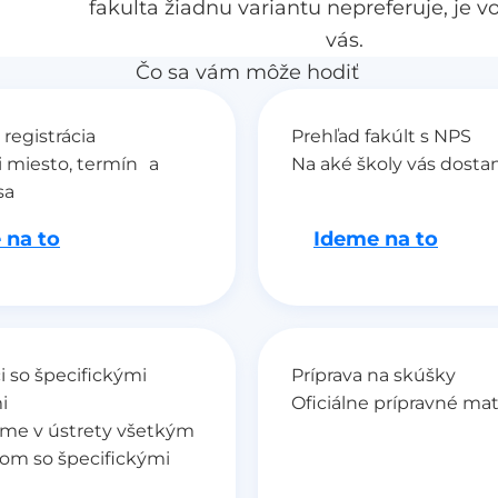
fakulta žiadnu variantu nepreferuje, je v
vás.
Čo sa vám môže hodiť
 registrácia
Prehľad fakúlt s NPS
i miesto, termín a
Na aké školy vás dosta
sa
 na to
Ideme na to
 so špecifickými
Príprava na skúšky
i
Oficiálne prípravné mat
me v ústrety všetkým
om so špecifickými