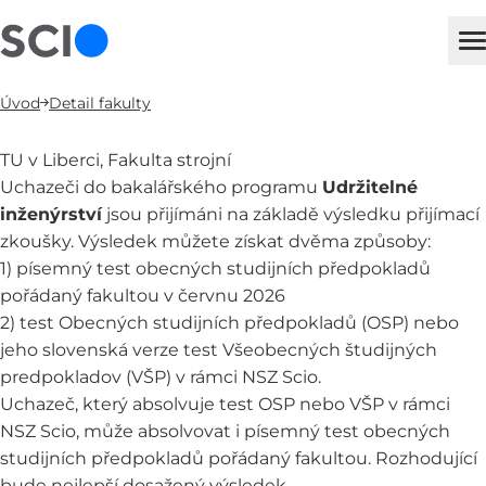
sci
H
Úvod
Detail fakulty
TU v Liberci, Fakulta strojní
Uchazeči do bakalářského programu
Udržitelné
inženýrství
jsou přijímáni na základě výsledku přijímací
zkoušky. Výsledek můžete získat dvěma způsoby:
1) písemný test obecných studijních předpokladů
pořádaný fakultou v červnu 2026
2) test Obecných studijních předpokladů (OSP) nebo
jeho slovenská verze test Všeobecných študijných
predpokladov (VŠP) v rámci NSZ Scio.
Uchazeč, který absolvuje test OSP nebo VŠP v rámci
NSZ Scio, může absolvovat i písemný test obecných
studijních předpokladů pořádaný fakultou. Rozhodující
bude nejlepší dosažený výsledek.