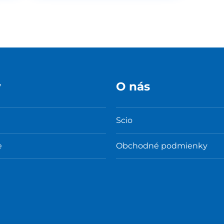
y
O nás
Scio
e
Obchodné podmienky