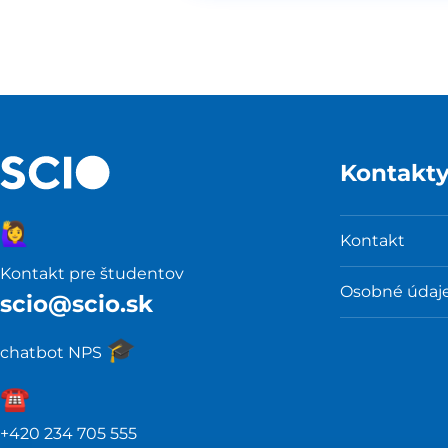
Kontakt
🙋‍♀️
Kontakt
Kontakt pre študentov
Osobné údaj
scio@scio.sk
🎓️
chatbot NPS
☎️️
+420 234 705 555