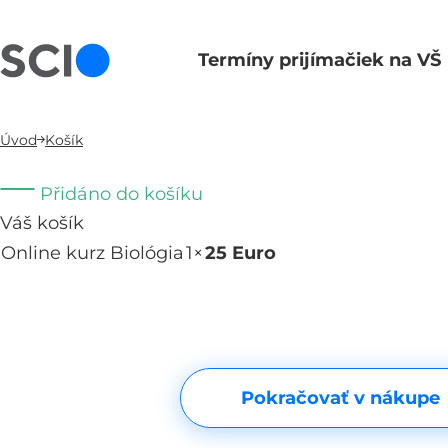
Termíny prijímačiek na VŠ
Hlavná navigácia
Úvod
Košík
Přidáno do košíku
Váš košík
Online kurz Biológia
1×
25 Euro
Odebrat
Pokračovať v nákupe