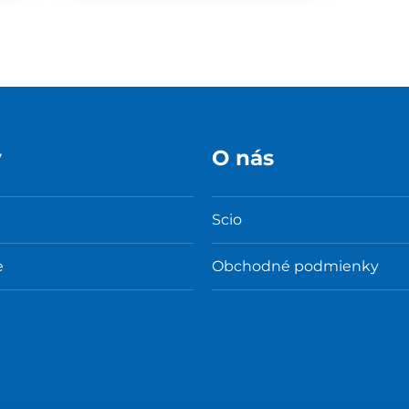
y
O nás
Scio
e
Obchodné podmienky