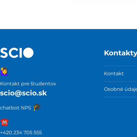
Kontakt
🙋‍♀️
Kontakt
Kontakt pre študentov
Osobné údaj
scio@scio.sk
🎓️
chatbot NPS
☎️️
+420 234 705 555