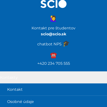
🙋‍♀️
Kontakt pre študentov
scio@scio.sk
🎓️
chatbot NPS
☎️️
+420 234 705 555
Kontakty
Kontakt
Osobné údaje