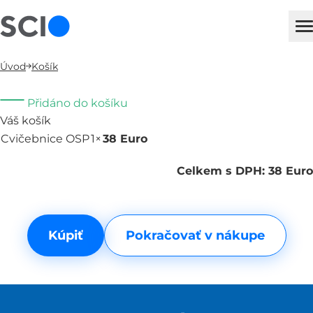
sci
H
Úvod
Košík
Přidáno do košíku
Váš košík
Cvičebnice OSP
1×
38 Euro
Odebrat
Celkem s DPH: 38 Euro
Kúpiť
Pokračovať v nákupe