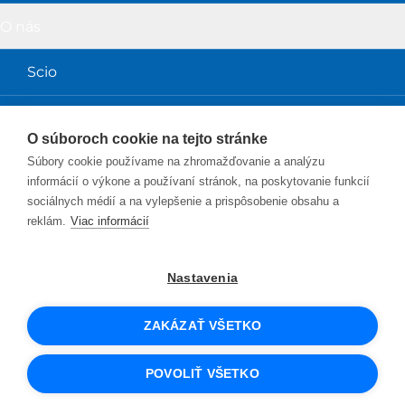
O nás
Scio
Obchodné podmienky
O súboroch cookie na tejto stránke
Súbory cookie používame na zhromažďovanie a analýzu
Magazín a prednášky
informácií o výkone a používaní stránok, na poskytovanie funkcií
sociálnych médií a na vylepšenie a prispôsobenie obsahu a
Magazín Perpetuum
reklám.
Viac informácií
Blog Sciolink
Nastavenia
Facebook
Instagram
YouTube
Twitter
LinkedIn
ZAKÁZAŤ VŠETKO
© 2026 SCIO
UX design
a e-shop na mieru
od PeckaDesign
POVOLIŤ VŠETKO