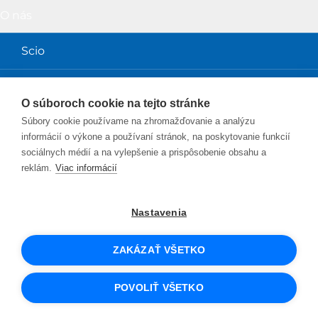
O nás
Scio
Obchodné podmienky
O súboroch cookie na tejto stránke
Súbory cookie používame na zhromažďovanie a analýzu
Magazín a prednášky
informácií o výkone a používaní stránok, na poskytovanie funkcií
sociálnych médií a na vylepšenie a prispôsobenie obsahu a
Magazín Perpetuum
reklám.
Viac informácií
Blog Sciolink
Nastavenia
Facebook
Instagram
YouTube
Twitter
LinkedIn
ZAKÁZAŤ VŠETKO
© 2026 SCIO
UX design
a e-shop na mieru
od PeckaDesign
POVOLIŤ VŠETKO