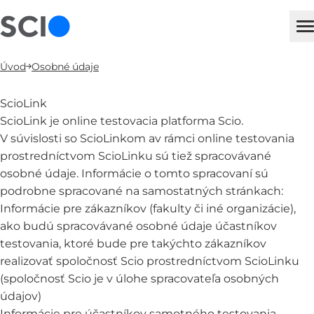
sci
H
Úvod
Osobné údaje
ScioLink
ScioLink je online testovacia platforma Scio.
V súvislosti so ScioLinkom av rámci online testovania
prostredníctvom ScioLinku sú tiež spracovávané
osobné údaje. Informácie o tomto spracovaní sú
podrobne spracované na samostatných stránkach:
Informácie pre zákazníkov
(fakulty či iné organizácie),
ako budú spracovávané osobné údaje účastníkov
testovania, ktoré bude pre takýchto zákazníkov
realizovať spoločnosť Scio prostredníctvom ScioLinku
(spoločnosť Scio je v úlohe spracovateľa osobných
údajov)
Informácie pre účastníkov samotného testovania