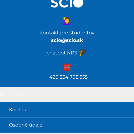
🙋‍♀️
Kontakt pre študentov
scio@scio.sk
🎓️
chatbot NPS
☎️️
+420 234 705 555
Kontakty
Kontakt
Osobné údaje