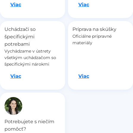
Ideme na to
Ideme na to
Viac
Viac
Uchádzači so
Príprava na skúšky
Oficiálne prípravné
špecifickými
materiály
potrebami
Vychádzame v ústrety
všetkým uchádzačom so
špecifickými nárokmi
Ideme na to
Ideme na to
Viac
Viac
Potrebujete s niečím
pomôcť?