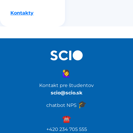
Kontakty
🙋‍♀️
Kontakt pre študentov
scio@scio.sk
🎓️
chatbot NPS
☎️️
+420 234 705 555