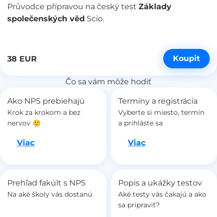
Průvodce přípravou na český test
Základy
společenských věd
Scio.
Koupit
38 EUR
Čo sa vám môže hodiť
Ako NPS prebiehajú
Termíny a registrácia
Krok za krokom a bez
Vyberte si miesto, termín
nervov 🙂
a prihláste sa
Ideme na to
Ideme na to
Viac
Viac
Prehľad fakúlt s NPS
Popis a ukážky testov
Na aké školy vás dostanú
Aké testy vás čakajú a ako
sa pripraviť?