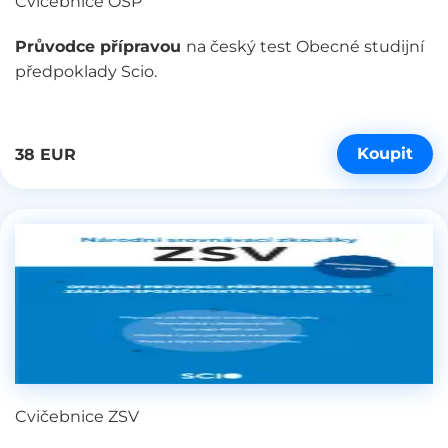
Cvičebnice OSP
Průvodce přípravou
na český test Obecné studijní
předpoklady Scio.
Koupit
38 EUR
Cvičebnice ZSV