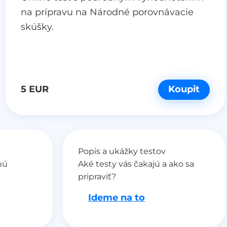
na prípravu na Národné porovnávacie
skúšky.
5 EUR
Koupit
Popis a ukážky testov
nú
Aké testy vás čakajú a ako sa
pripraviť?
Ideme na to