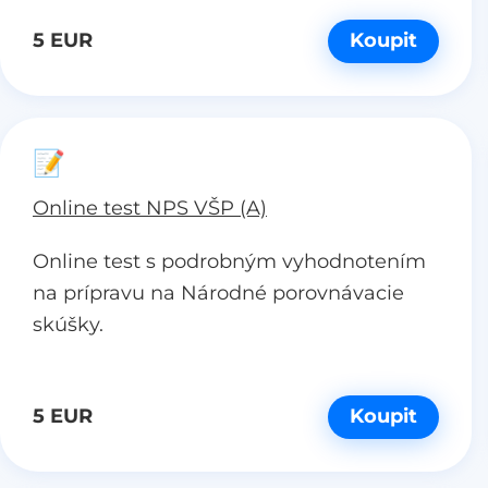
5 EUR
Koupit
📝
Online test NPS VŠP (A)
Online test s podrobným vyhodnotením
na prípravu na Národné porovnávacie
skúšky.
5 EUR
Koupit