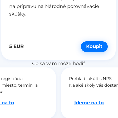
na prípravu na Národné porovnávacie
skúšky.
5 EUR
Koupit
Čo sa vám môže hodiť
 registrácia
Prehľad fakúlt s NPS
i miesto, termín a
Na aké školy vás dosta
sa
 na to
Ideme na to