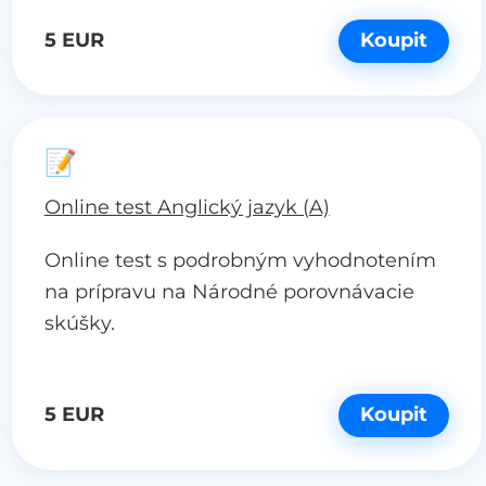
5 EUR
Koupit
📝
Online test Anglický jazyk (A)
Online test s podrobným vyhodnotením
na prípravu na Národné porovnávacie
skúšky.
5 EUR
Koupit