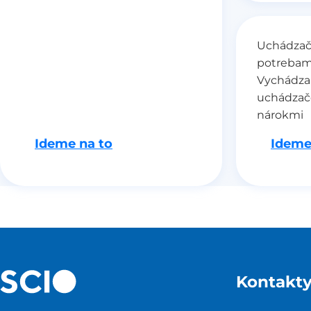
Uchádzači
potrebam
Vychádza
uchádzač
nárokmi
Ideme na to
Ideme
Kontakt