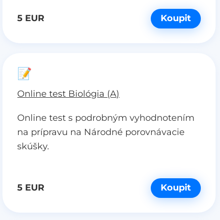
5 EUR
Koupit
📝
Online test Biológia (A)
Online test s podrobným vyhodnotením
na prípravu na Národné porovnávacie
skúšky.
5 EUR
Koupit