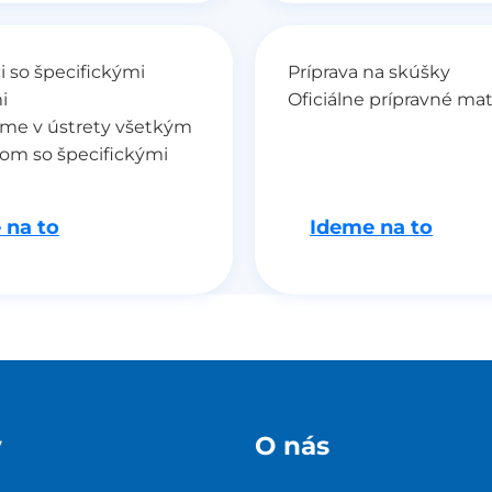
 so špecifickými
Príprava na skúšky
i
Oficiálne prípravné mat
me v ústrety všetkým
om so špecifickými
 na to
Ideme na to
y
O nás