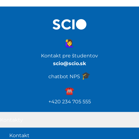
🙋‍♀️
Kontakt pre študentov
scio@scio.sk
🎓️
chatbot NPS
☎️️
+420 234 705 555
Kontakty
Kontakt