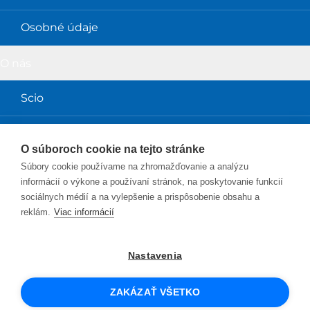
Osobné údaje
O nás
Scio
Obchodné podmienky
O súboroch cookie na tejto stránke
Súbory cookie používame na zhromažďovanie a analýzu
Magazín a prednášky
informácií o výkone a používaní stránok, na poskytovanie funkcií
sociálnych médií a na vylepšenie a prispôsobenie obsahu a
Magazín Perpetuum
reklám.
Viac informácií
Blog Sciolink
Nastavenia
Facebook
Instagram
YouTube
Twitter
LinkedIn
ZAKÁZAŤ VŠETKO
© 2026 SCIO