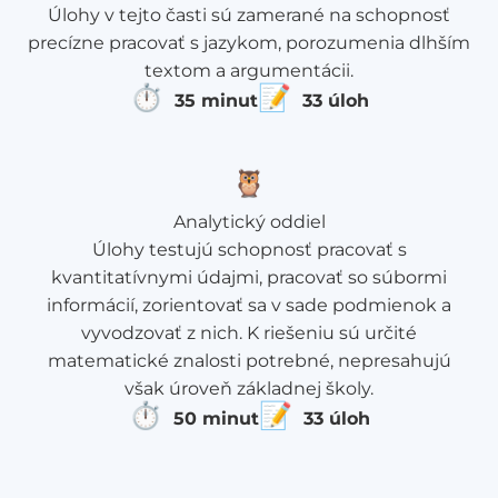
Úlohy v tejto časti sú zamerané na schopnosť
precízne pracovať s jazykom, porozumenia dlhším
textom a argumentácii.
⏱
📝
35 minut
33 úloh
🦉
Analytický oddiel
Úlohy testujú schopnosť pracovať s
kvantitatívnymi údajmi, pracovať so súbormi
informácií, zorientovať sa v sade podmienok a
vyvodzovať z nich. K riešeniu sú určité
matematické znalosti potrebné, nepresahujú
však úroveň základnej školy.
⏱
📝
50 minut
33 úloh