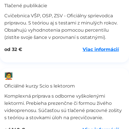
Tlačené publikácie
Cvičebnica VŠP, OSP, ZSV - Oficiálny sprievodca
prípravou. S teóriou aj s testami z minulých rokov.
Obsahujú vyhodnotenia pomocou percentilu
(zistíte svoje šance v porovnaní s ostatnými).
Viac informácií
od 32 €
🧑‍🏫
Oficiálné kurzy Scio s lektorom
Komplexná príprava s odborne vyškolenými
lektormi. Prebieha prezenčne či formou živého
videoprenosu. Súčasťou sú tlačené pracovné zošity
s teóriou a stovkami úloh na precvičovanie.