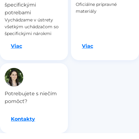
Oficiálne prípravné
špecifickými
materiály
potrebami
Vychádzame v ústrety
všetkým uchádzačom so
špecifickými nárokmi
Ideme na to
Ideme na to
Viac
Viac
Potrebujete s niečím
pomôcť?
Kontakty