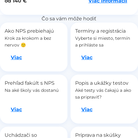
Viac informácií
od 140 €
Čo sa vám môže hodiť
Ako NPS prebiehajú
Termíny a registrácia
Krok za krokom a bez
Vyberte si miesto, termín
nervov 🙂
a prihláste sa
Ideme na to
Ideme na to
Viac
Viac
Prehľad fakúlt s NPS
Popis a ukážky testov
Na aké školy vás dostanú
Aké testy vás čakajú a ako
sa pripraviť?
Ideme na to
Ideme na to
Viac
Viac
Uchádzači so
Príprava na skúšky