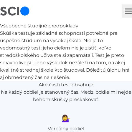
sci
H
Všeobecné študijné predpoklady
Skúška testuje základné schopnosti potrebné pre
úspešné štúdium na vysokej škole. Nie je to
vedomostný test: jeho cieľom nie je zistiť, koľko
stredoškolského učiva ste si zapamätali. Test je preto
spravodlivejší - jeho výsledok nezáleží na tom, na akej
kvalitné strednej škole kto študoval. Dôležitú úlohu hrá
aj obmedzený čas na riešenie.
Aké časti test obsahuje
Na každý oddiel je stanovený čas. Medzi oddielmi nejde
behom skúšky preskakovať.
💁‍♀️
Verbálny oddiel