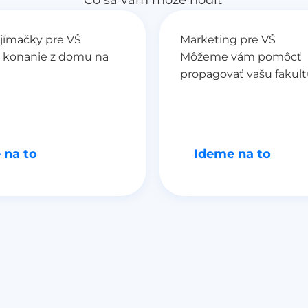
ijímačky pre VŠ
Marketing pre VŠ
e konanie z domu na
Môžeme vám pomôcť
propagovať vašu fakul
 na to
Ideme na to