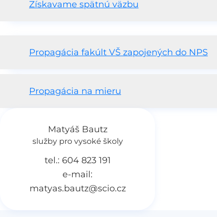
Získavame spätnú väzbu
Propagácia fakúlt VŠ zapojených do NPS
Propagácia na mieru
Matyáš Bautz
služby pro vysoké školy
tel.: 604 823 191
e-mail:
matyas.bautz@scio.cz