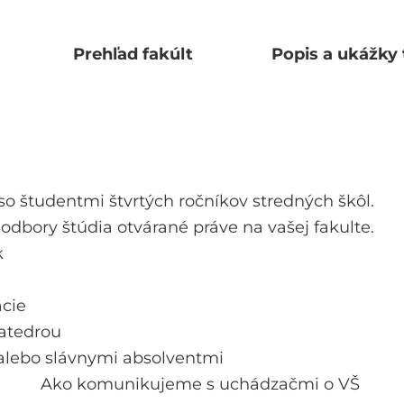
Prehľad fakúlt
Popis a ukážky 
študentmi štvrtých ročníkov stredných škôl.
odbory štúdia otvárané práve na vašej fakulte.
k
cie
katedrou
 alebo slávnymi absolventmi
Ako komunikujeme s uchádzačmi o VŠ