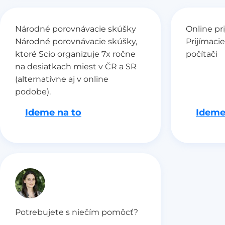
Národné porovnávacie skúšky
Online pr
Národné porovnávacie skúšky,
Prijímaci
ktoré Scio organizuje 7x ročne
počítači
na desiatkach miest v ČR a SR
(alternatívne aj v online
podobe).
Ideme na to
Ideme
Potrebujete s niečím pomôcť?