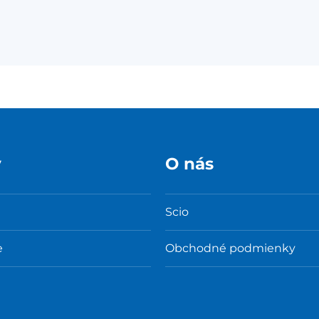
y
O nás
Scio
e
Obchodné podmienky