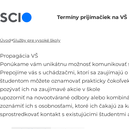
Termíny prijímačiek na VŠ
Hlavná navigácia
Úvod
Služby pre vysoké školy
Propagácia VŠ
Ponúkame vám unikátnu možnosť komunikovať so 
Prepojíme vás s uchádzačmi, ktorí sa zaujímajú o 
študentom môžete oznamovať prakticky čokoľve
pozývať ich na zaujímavé akcie v škole
upozorniť na novootvárané odbory alebo kombiná
zoznámiť ich s osobnosťami, ktoré ich čakajú za 
sprostredkovať kontakt s existujúcimi študentmi