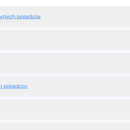
ovných poradcov
h poradcov